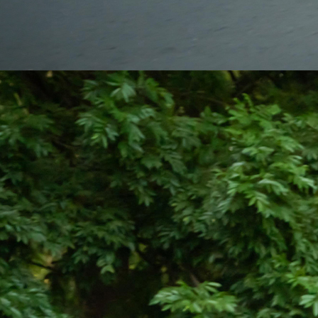
Desde $21,150*
*Precios incluyen IVA, IPM y gastos de placas.
Cotizar Vehículo
Descargar Brochure
Más compacto que nunca