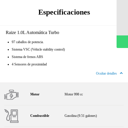
Sucursales
Especificaciones
Cotizar Mi Toyota
Agendar prueba de manejo
Raize 1.0L Automática Turbo
WhatsApp
97 caballos de potencia.
Sistema VSC (Vehicle stability control)
Sistema de frenos ABS
4 Sensores de proximidad
Ocultar detalles
Motor
Motor 998 cc
Combustible
Gasolina (9.51 galones)