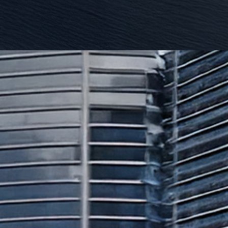
Desde $139,650*
*Precios incluyen IVA, IPM y gastos de placas.
Cotizar Vehículo
Descargar Brochure
Leyenda de lujo y confort premium