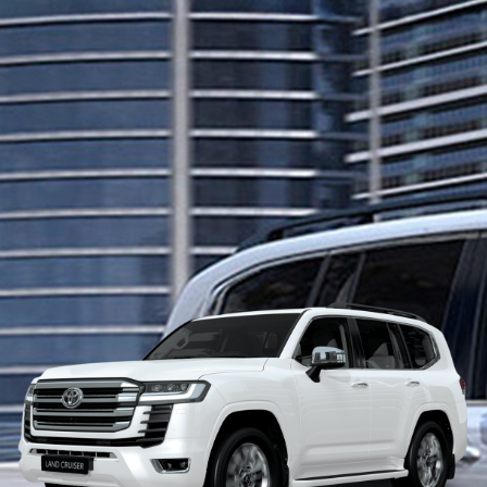
La esencia del todo terreno insignia de Toyota se conserva
pero ahora mejorada. Incluye última tecnología y un diseño
mucho más fresco. Los avances buscan mejorar su
tradicional rendimiento en terrenos difíciles, así como la
reducción del peso del vehículo y del centro de gravedad,
mayor rigidez y la adopción de un nuevo tren motriz.
Colores