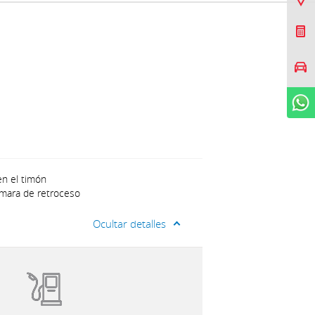
Cotizar Mi Toyota
Agendar prueba de
manejo
WhatsApp
en el timón
ámara de retroceso
Ocultar detalles