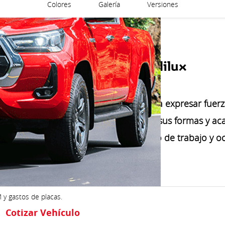
Colores
Galería
Versiones
La Fuerza se llama Hilux
cidades, Hilux renueva su diseño para expresar fuerz
 Esta versión de Hilux te cautivará con sus formas y aca
s capacidades con el mejor compañero de trabajo y oc
M y gastos de placas.
Cotizar Vehículo
Descargar Brochure