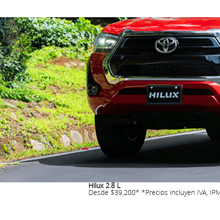
Con el mismo desempeño y capa
Grande, todoterreno y resistente.
tu
Hilux 2.8 L
Desde $39,200*
*Precios incluyen IVA, IP