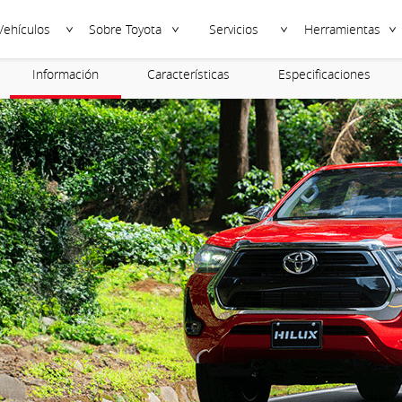
Vehículos
Sobre Toyota
Servicios
Herramientas
Información
Características
Especificaciones