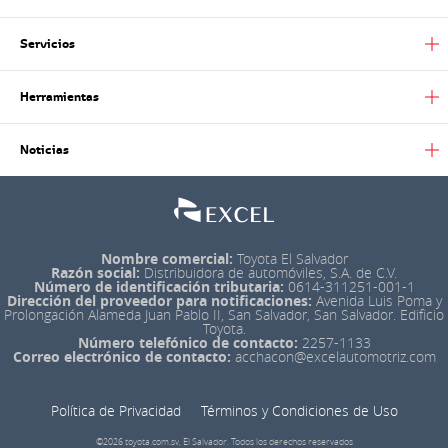
Servicios
Herramientas
Noticias
Nombre comercial:
Toyota El Salvador
Razón social:
Distribuidora de automóviles, S.A. de C.V.
Número de identificación tributaria:
0614-311251-001-1
Dirección del proveedor para notificaciones:
Avenida Luis Poma y
Prolongación Alameda Juan Pablo II, San Salvador, San Salvador. Edificio
Toyota.
Número telefónico de contacto:
2257-1133
Correo electrónico de contacto:
acchacon@excelautomotriz.com
Política de Privacidad
Términos y Condiciones de Uso
©2026 toyota.com.sv, El Salvador. Todos los derechos reservados