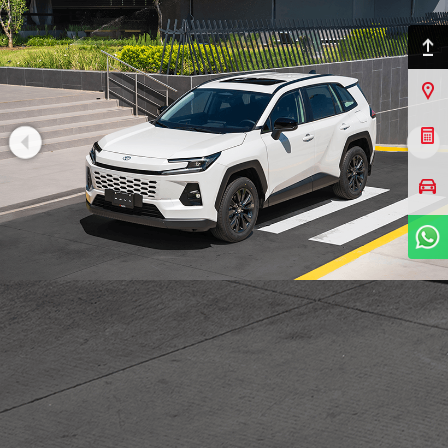
Ir arriba
Sucursales
Cotizar Mi Toyota
Agendar prueba de
manejo
WhatsApp