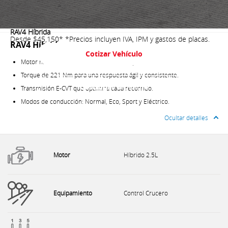
Especificaciones
RAV4 Híbrida
Desde $45,150*
*Precios incluyen IVA, IPM y gastos de placas.
RAV4 Híbrida
Cotizar Vehículo
Motor híbrido 2.5L con hasta 324 HP de potencia.
Torque de 221 Nm para una respuesta ágil y consistente.
Descargar Brochure
Transmisión E-CVT que optimiza cada recorrido.
Modos de conducción: Normal, Eco, Sport y Eléctrico.
Ocultar detalles
Motor
Híbrido 2.5L
Equipamiento
Control Crucero