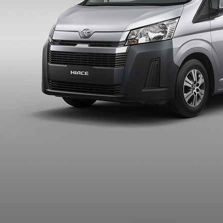
Desde $40,500*
*Precios incluyen IVA, IPM y gastos de placas.
Cotizar Vehículo
Descargar Brochure
HIACE: Utilidad y versatilidad