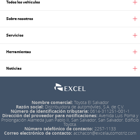
Todos los vehiculos
Sobre nosotros
Servicios
Herramientas
Noticias
Nombre comercial:
Toyota El Salvador
Razón social:
Distribuidora de automóviles, S.A. de C.V.
Número de identificación tributaria:
0614-311251-001-1
Dirección del proveedor para notificaciones:
Avenida Luis Poma y
Prolongación Alameda Juan Pablo II, San Salvador, San Salvador. Edificio
Toyota.
Número telefónico de contacto:
2257-1133
Correo electrónico de contacto:
acchacon@excelautomotriz.com