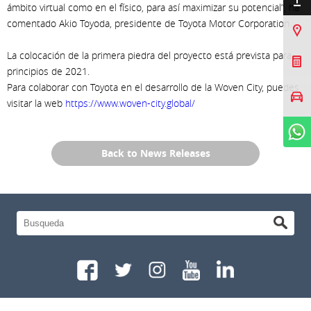
ámbito virtual como en el físico, para así maximizar su potencial”, ha
comentado Akio Toyoda, presidente de Toyota Motor Corporation.
Sucursales
La colocación de la primera piedra del proyecto está prevista para
Cotizar Mi Toyota
principios de 2021.
Para colaborar con Toyota en el desarrollo de la Woven City, puedes
Agendar prueba de
manejo
visitar la web
https://www.woven-city.global/
WhatsApp
Back to News Releases