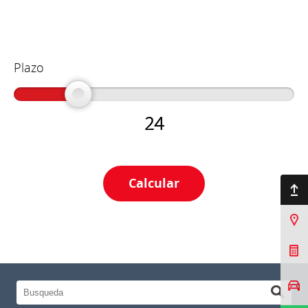
Plazo
24
Ir arriba
Sucursales
Cotizar Mi Toyota
Agendar prueba de
manejo