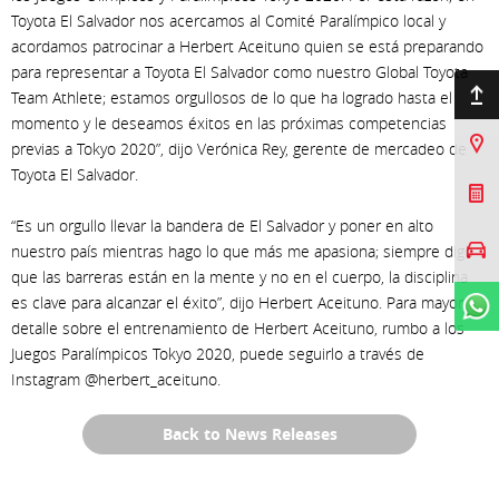
Toyota El Salvador nos acercamos al Comité Paralímpico local y
acordamos patrocinar a Herbert Aceituno quien se está preparando
para representar a Toyota El Salvador como nuestro Global Toyota
Ir arriba
Team Athlete; estamos orgullosos de lo que ha logrado hasta el
momento y le deseamos éxitos en las próximas competencias
Sucursales
previas a Tokyo 2020”, dijo Verónica Rey, gerente de mercadeo de
Toyota El Salvador.
Cotizar Mi Toyota
“Es un orgullo llevar la bandera de El Salvador y poner en alto
Agendar prueba de
nuestro país mientras hago lo que más me apasiona; siempre digo
manejo
que las barreras están en la mente y no en el cuerpo, la disciplina
es clave para alcanzar el éxito”, dijo Herbert Aceituno. Para mayor
WhatsApp
detalle sobre el entrenamiento de Herbert Aceituno, rumbo a los
Juegos Paralímpicos Tokyo 2020, puede seguirlo a través de
Instagram @herbert_aceituno.
Back to News Releases