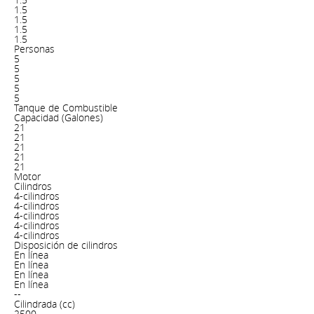
1.5
1.5
1.5
1.5
Personas
5
5
5
5
5
Tanque de Combustible
Capacidad (Galones)
21
21
21
21
21
Motor
Cilindros
4-cilindros
4-cilindros
4-cilindros
4-cilindros
4-cilindros
Disposición de cilindros
En línea
En línea
En línea
En línea
--
Cilindrada (cc)
2500