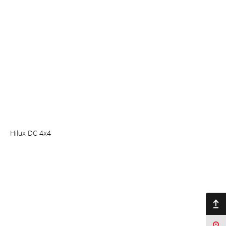
Hilux DC 4x4
Ir arriba
Sucursales