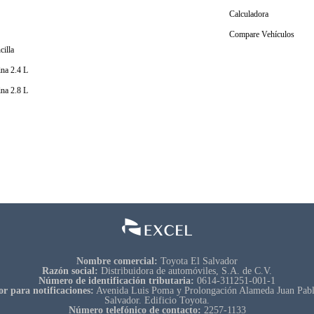
Calculadora
Compare Vehículos
cilla
na 2.4 L
na 2.8 L
Nombre comercial:
Toyota El Salvador
Razón social:
Distribuidora de automóviles, S.A. de C.V.
Número de identificación tributaria:
0614-311251-001-1
or para notificaciones:
Avenida Luis Poma y Prolongación Alameda Juan Pablo
Salvador. Edificio Toyota.
Número telefónico de contacto:
2257-1133