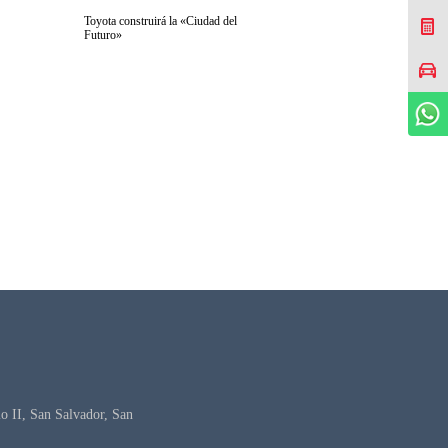
Toyota construirá la «Ciudad del
Cotizar Mi Toyota
Futuro»
Agendar prueba de manejo
WhatsApp
 II, San Salvador, San