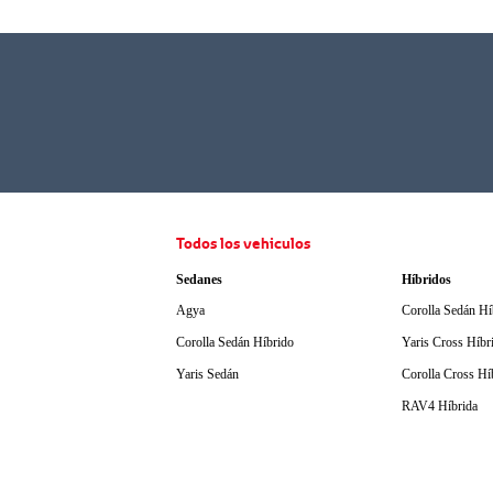
Todos los vehiculos
Sedanes
Híbridos
Agya
Corolla Sedán Hí
Corolla Sedán Híbrido
Yaris Cross Híbr
Yaris Sedán
Corolla Cross Hí
RAV4 Híbrida