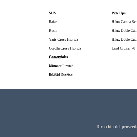
SUV
Pick Ups
Raize
Hilux Cabina Sen
Rush
Hilux Doble Cabi
Yaris Cross Híbrida
Hilux Doble Cabi
Corolla Cross Híbrida
Land Cruiser 70
Comerciales
Fortuner
Hiace
4Runner Limited
Familia Lite Ace
RAV4 Híbrida
Coaster
Land Cruiser Prado
Land Cruiser
Dirección del proveed