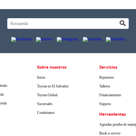
Sobre nosotros
Servicios
Inicio
Repuestos
brido
Toyota en El Salvador
Talleres
ida
Toyota Global
Financiamiento
brida
Sucursales
Seguros
Contáctanos
Herramientas
Agendar prueba de mane
Book a service