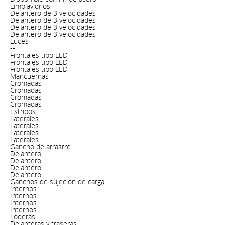
Limpiavidrios
Delantero de 3 velocidades
Delantero de 3 velocidades
Delantero de 3 velocidades
Delantero de 3 velocidades
Luces
--
Frontales tipo LED
Frontales tipo LED
Frontales tipo LED
Mancuernas
Cromadas
Cromadas
Cromadas
Cromadas
Estribos
Laterales
Laterales
Laterales
Laterales
Gancho de arrastre
Delantero
Delantero
Delantero
Delantero
Ganchos de sujeción de carga
Internos
Internos
Internos
Internos
Loderas
Delanteras y traseras