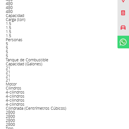
480
480
480
Cotizar Mi Toyota
Capacidad
Carga (ton)
1.5
Agendar prueba de
1.5
manejo
1.5
1.5
Personas
WhatsApp
5
5
5
5
Tanque de Combustible
Capacidad (Galones)
21
21
21
21
Motor
Cilindros
4-cilindros
4-cilindros
4-cilindros
4-cilindros
Cilindrada (Centrímetros Cúbicos)
2800
2800
2800
2800
Tipo