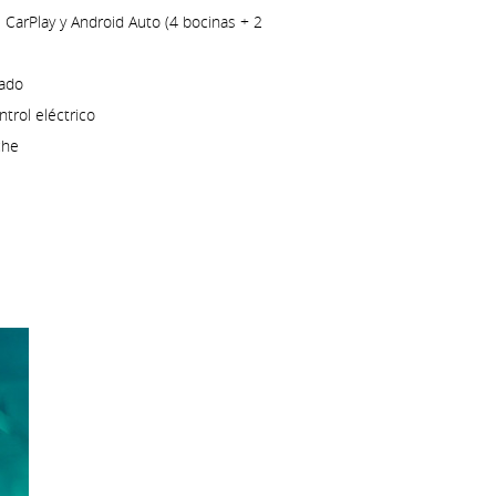
e CarPlay y Android Auto (4 bocinas + 2
nado
trol eléctrico
che