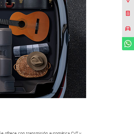
Cotizar Mi Toyota
Agendar prueba de
manejo
WhatsApp
. Se ofrece con transmisión automática CVT y