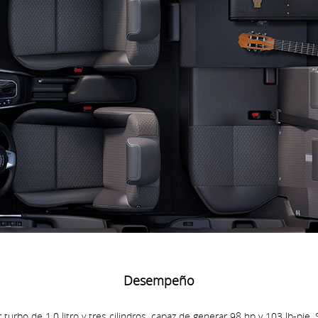
Desempeño
urbo de 1.0 litro y tres cilindros, capaz de generar 98 hp y 103 lb-pie