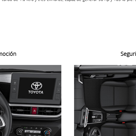
moción
Segur