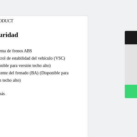
uridad
Ir arriba
tema de frenos ABS
Sucursales
rol de estabilidad del vehículo (VSC)
Cotizar Mi Toyota
nible para versión techo alto)
tente del frenado (BA) (Disponible para
Agendar prueba de manejo
n techo alto)
ema de control de arranque en ascenso (HAC,
WhatsApp
más.
tart Assist Control) (Disponible para
n techo alto)
urones de seguridad en todos los asientos