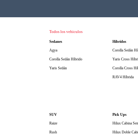
Todos los vehiculos
Sedanes
Híbridos
Agya
Corolla Sedán Hí
Corolla Sedán Híbrido
Yaris Cross Híbr
Yaris Sedán
Corolla Cross Hí
RAV4 Híbrida
SUV
Pick Ups
Raize
Hilux Cabina Sen
Rush
Hilux Doble Cabi