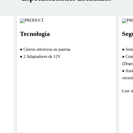
Tecnología
Seg
● Cierres eléctricos en puertas
● Sis
● 2 Adaptadores de 12V
● Cont
(Dispo
● Asis
versió
● Sist
Leer 
Hill S
versió
● Cint