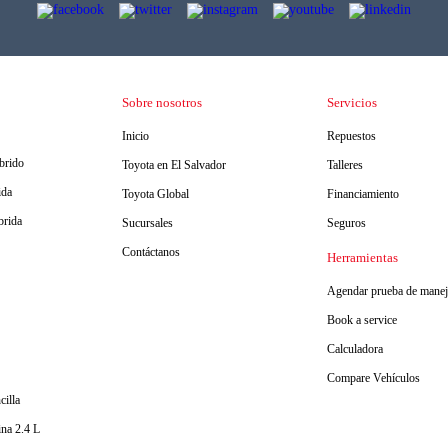
Sobre nosotros
Servicios
Inicio
Repuestos
brido
Toyota en El Salvador
Talleres
ida
Toyota Global
Financiamiento
brida
Sucursales
Seguros
Contáctanos
Herramientas
Agendar prueba de mane
Book a service
Calculadora
Compare Vehículos
cilla
na 2.4 L