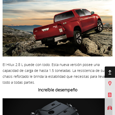
El Hilux 2.8 L puede con todo. Esta nueva versión posee una
capacidad de carga de hasta 1.5 toneladas. La resistencia de su
Ir arriba
chasis reforzado le brinda la estabilidad que necesitas para llevar
todo a todas partes.
Sucursales
Increíble desempeño
Cotizar Mi Toyota
Agendar prueba de
manejo