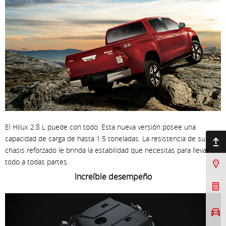
El Hilux 2.8 L puede con todo. Esta nueva versión posee una
capacidad de carga de hasta 1.5 toneladas. La resistencia de su
Ir arriba
chasis reforzado le brinda la estabilidad que necesitas para llevar
todo a todas partes.
Sucursales
Increíble desempeño
Cotizar Mi Toyota
Agendar prueba de
manejo