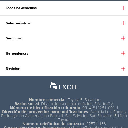
Todos los vehiculos
Sobre nosotros
Servicios
Herramientas
Noticias
Nombre comercial:
Toyota El Salvador
Razón social:
Distribuidora de automóviles, S.A. de C.V.
Número de identificación tributaria:
0614-311251-001-1
Dirección del proveedor para notificaciones:
Avenida Luis Poma y
Prolongación Alameda Juan Pablo II, San Salvador, San Salvador. Edificio
Toyota.
Número telefónico de contacto:
2257-1133
Correo electrónico de contacto:
acchacon@excelautomotriz.com