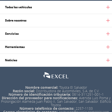
Todos los vehiculos
Sobre nosotros
Servicios
Herramientas
Noticias
Nombre comercial:
Toyota El Salvador
Razón social:
Distribuidora de automóviles, S.A. de C.V.
Número de identificación tributaria:
0614-311251-001-1
Dirección del proveedor para notificaciones:
Avenida Luis Poma y
Prolongación Alameda Juan Pablo II, San Salvador, San Salvador. Edificio
Toyota.
Número telefónico de contacto:
2257-1133
Correo electrónico de contacto:
acchacon@excelautomotriz.com